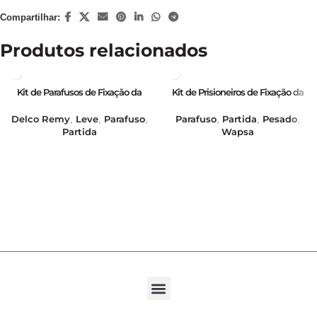
Compartilhar:
Produtos relacionados
Kit de Parafusos de Fixação da
Kit de Prisioneiros de Fixação da
Partida (com Arruelas e Porcas) –
Partida (com Arruela e Porca) –
GB21010
GB21005
Delco Remy
Leve
Parafuso
Parafuso
Partida
Pesado
,
,
,
,
,
,
Partida
Wapsa