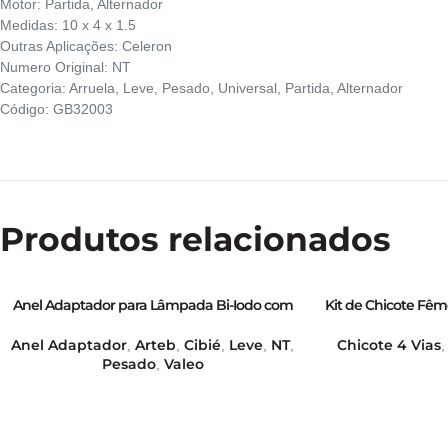
Motor: Partida, Alternador
Medidas: 10 x 4 x 1.5
Outras Aplicações: Celeron
Numero Original: NT
Categoria: Arruela, Leve, Pesado, Universal, Partida, Alternador
Código: GB32003
Produtos relacionados
Anel Adaptador para Lâmpada Bi-Iodo com
Kit de Chicote Fê
base H4 para base H5 – GB39422
Lenta Rochester/Mag
Veículos EFI/MPF
Anel Adaptador
Arteb
Cibié
Leve
NT
Chicote 4 Vias
,
,
,
,
,
Temperatura do Ar 
Pesado
Valeo
,
de Velocidade; Sens
Linha Gm Módulo H
Atuador IAC GM 745