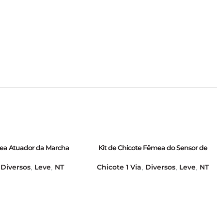
mea Atuador da Marcha
Kit de Chicote Fêmea do Sensor de
neti Marelli e Todos os
Temperatura – GB70010023
I, Bobina de Ignição,
Diversos
Leve
NT
Chicote 1 Via
Diversos
Leve
NT
,
,
,
,
,
,
Condicionado e Sensor
or do Fluxo de Massa Ar
EI para Veículos EFI;
0 e 7451 – GB70040018