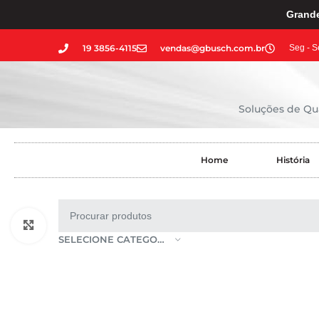
Grande
19 3856-4115
vendas@gbusch.com.br
Seg - S
Soluções de Qua
Home
História
Clique para ampliar
SELECIONE CATEGORIA