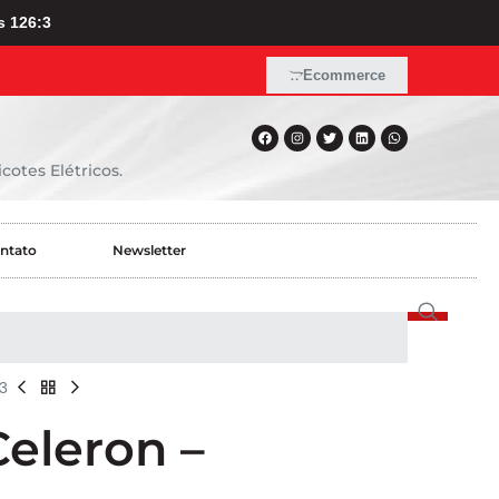
s 126:3
Ecommerce
cotes Elétricos.
ntato
Newsletter
3
Celeron –