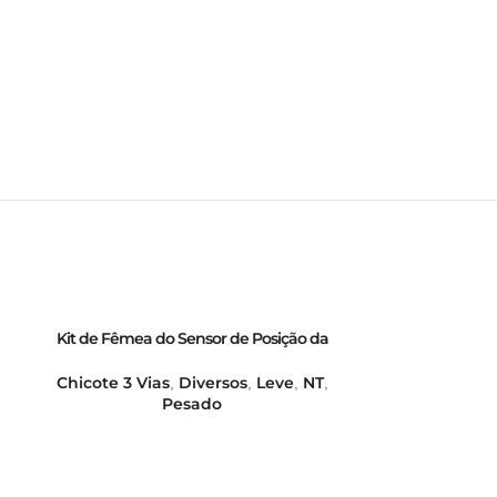
Kit de Fêmea do Sensor de Posição da
Parafuso de
Borboleta TPS Marelli 40380302/40415902 E
Rolamento do
Potenciômetro PF2com00-5com00-
Chicote 3 Vias
Diversos
Leve
NT
Alternador
,
,
,
,
6com00-1com00 – GB70030020
Pesado