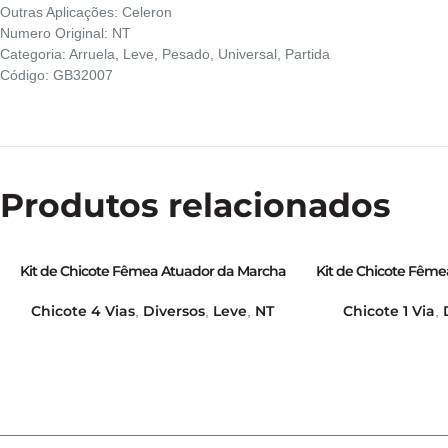
Outras Aplicações: Celeron
Numero Original: NT
Categoria: Arruela, Leve, Pesado, Universal, Partida
Código: GB32007
Produtos relacionados
Kit de Chicote Fêmea Atuador da Marcha
Kit de Chicote Fême
Lenta Rochester/Magneti Marelli e Todos os
(Guia Lateral Su
Veículos EFI/MPFI, Bobina de Ignição,
Chicote 4 Vias
Diversos
Leve
NT
Chicote 1 Via
,
,
,
,
Temperatura do Ar Condicionado e Sensor
de Velocidade; Sensor do Fluxo de Massa Ar
Linha Gm Módulo HEI para Veículos EFI;
Atuador IAC GM 7450 e 7451 – GB70040018