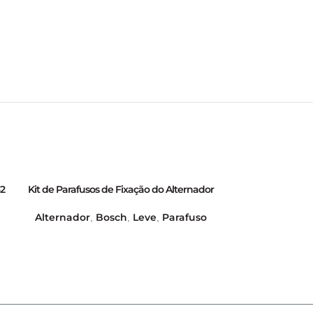
32
Kit de Parafusos de Fixação do Alternador
Kit Parafuso
no Suporte – GB21012
Leve
Paraf
Alternador
Bosch
Leve
Parafuso
,
,
,
,