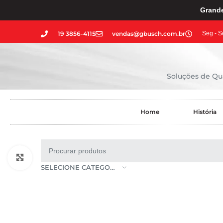
Grande
19 3856-4115
vendas@gbusch.com.br
Seg - S
Soluções de Qua
Home
História
Clique para ampliar
SELECIONE CATEGORIA