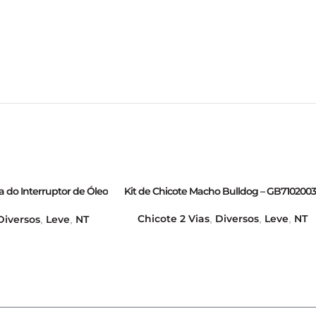
a do Interruptor de Óleo
Kit de Chicote Macho Bulldog – GB710200
perior) – GB70010031
Chicote 2 Vias
Diversos
Leve
NT
Diversos
Leve
NT
,
,
,
,
,