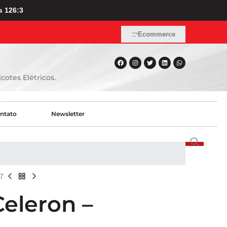
s 126:3
Ecommerce
cotes Elétricos.
ntato
Newsletter
7
Celeron –