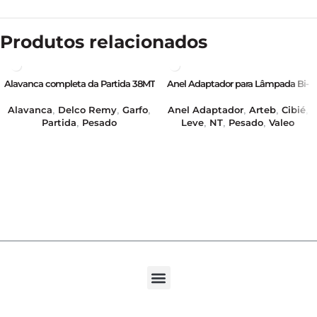
Produtos relacionados
Alavanca completa da Partida 38MT
Anel Adaptador para Lâmpada Bi-
– 12/24V – GB16382
Iodo com base H4 para base H5 –
GB39422
Alavanca
Delco Remy
Garfo
Anel Adaptador
Arteb
Cibié
,
,
,
,
,
,
Partida
Pesado
Leve
NT
Pesado
Valeo
,
,
,
,