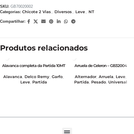
SKU:
GB70020002
Chicote 2 Vias
Diversos
Leve
NT
Categorias:
,
,
,
Compartilhar:
Produtos relacionados
Alavanca completa da Partida 10MT
Arruela de Celeron – GB32004
C10/20 – A10/20 – GB16364
Alternador
Arruela
Leve
Alavanca
Delco Remy
Garfo
,
,
,
,
,
,
Partida
Pesado
Universal
Leve
Partida
,
,
,