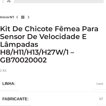
Clique para ampliar
Início
NT
Kit De Chicote Fêmea Para
Sensor De Velocidade E
Lâmpadas
H8/H11/H13/H27W/1 –
GB70020002
1 Kit
LINHA:
Leve
FABRICANTE:
NT