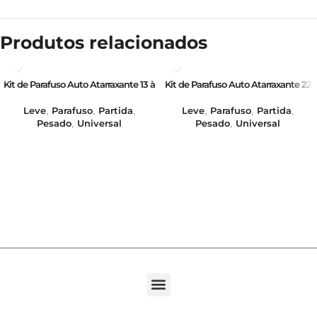
Produtos relacionados
Kit de Parafuso Auto Atarraxante 13 à
Kit de Parafuso Auto Atarraxante 22
16mm – 100 Peças – Fenda Reta –
à 32mm – 50 Peças – Fenda Reta –
GB21001
GB21000
Leve
Parafuso
Partida
Leve
Parafuso
Partida
,
,
,
,
,
,
Pesado
Universal
Pesado
Universal
,
,