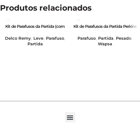
Produtos relacionados
Kit de Parafusos da Partida (com
Kit de Parafusos da Partida Perkins
Arruela e Porca) – GB19007
Empilhadeira – GB19001
Delco Remy
Leve
Parafuso
Parafuso
Partida
Pesado
,
,
,
,
,
,
Partida
Wapsa