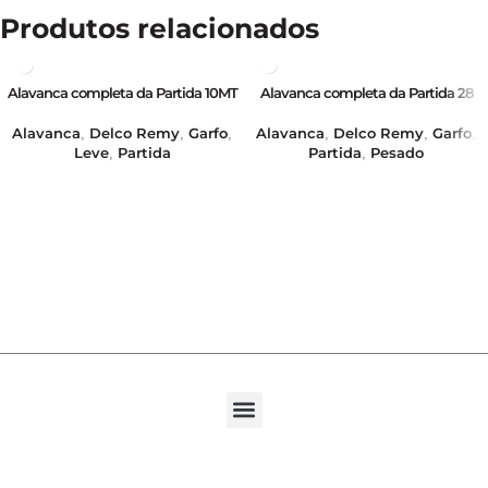
Produtos relacionados
Alavanca completa da Partida 10MT
Alavanca completa da Partida 28
C10/20 – A10/20 – GB16364
MT – 12/24V – GB16373i
Alavanca
Delco Remy
Garfo
Alavanca
Delco Remy
Garfo
,
,
,
,
,
,
Leve
Partida
Partida
Pesado
,
,