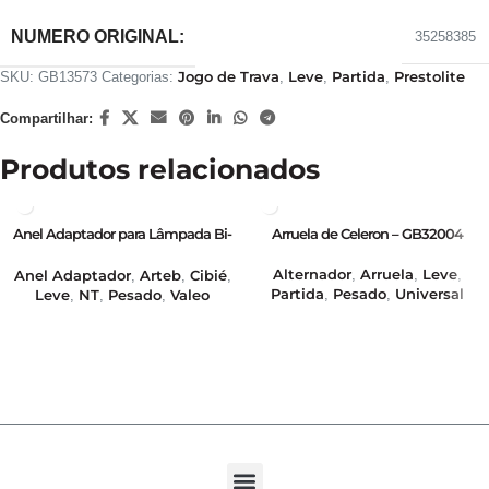
NUMERO ORIGINAL:
35258385
Jogo de Trava
Leve
Partida
Prestolite
SKU:
GB13573
Categorias:
,
,
,
Compartilhar:
Produtos relacionados
Anel Adaptador para Lâmpada Bi-
Arruela de Celeron – GB32004
Iodo com base H4 para base H5 –
GB39422
Alternador
Arruela
Leve
Anel Adaptador
Arteb
Cibié
,
,
,
,
,
,
Partida
Pesado
Universal
Leve
NT
Pesado
Valeo
,
,
,
,
,