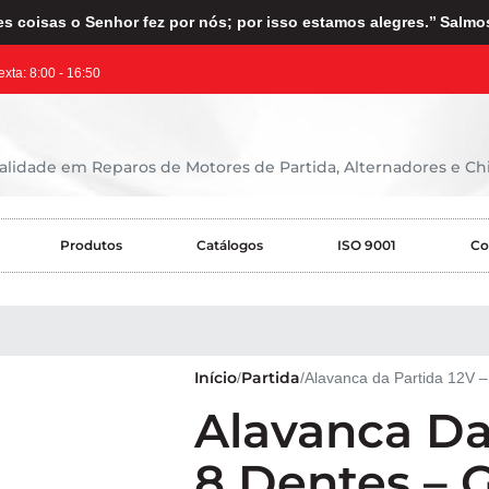
s coisas o Senhor fez por nós; por isso estamos alegres.’’ Salmo
exta: 8:00 - 16:50
lidade em Reparos de Motores de Partida, Alternadores e Chi
Produtos
Catálogos
ISO 9001
Co
Início
Partida
Alavanca da Partida 12V 
Alavanca Da
8 Dentes – 