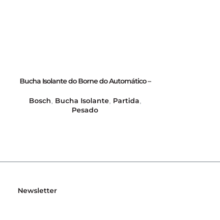
Bucha Isolante do Borne do Automático –
Chaveta paralela
GB28235
Bosch
Bucha Isolante
Partida
Bosch
Chav
,
,
,
,
Pesado
Newsletter