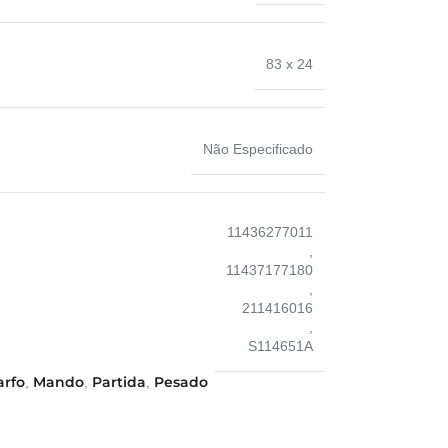
83 x 24
Não Especificado
11436277011
,
11437177180
,
211416016
,
S114651A
arfo
Mando
Partida
Pesado
,
,
,