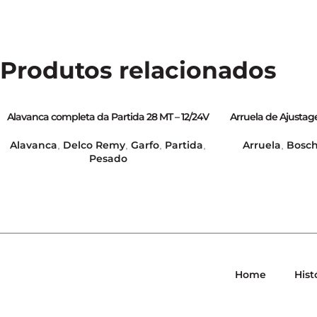
Produtos relacionados
Alavanca completa da Partida 28 MT – 12/24V
Arruela de Ajust
– GB16373
Lâmina da Partida
Alavanca
Delco Remy
Garfo
Partida
Arruela
Bosc
,
,
,
,
,
Pesado
Home
Hist