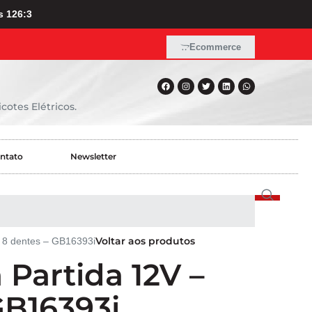
s 126:3
Ecommerce
cotes Elétricos.
ntato
Newsletter
Voltar aos produtos
– 8 dentes – GB16393i
 Partida 12V –
GB16393i