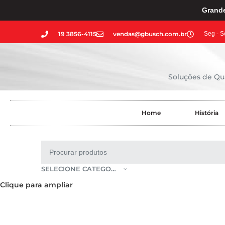
Grande
19 3856-4115
vendas@gbusch.com.br
Seg - S
Soluções de Qua
Home
História
SELECIONE CATEGORIA
Clique para ampliar