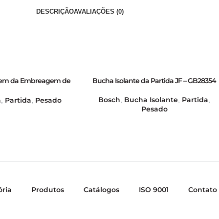
DESCRIÇÃO
AVALIAÇÕES (0)
agem da Embreagem de
Bucha Isolante da Partida JF – GB28354
 KB (Grossa) – GB31210
Bosch
Bucha Isolante
Partida
h
Partida
Pesado
,
,
,
,
,
Pesado
ória
Produtos
Catálogos
ISO 9001
Contato