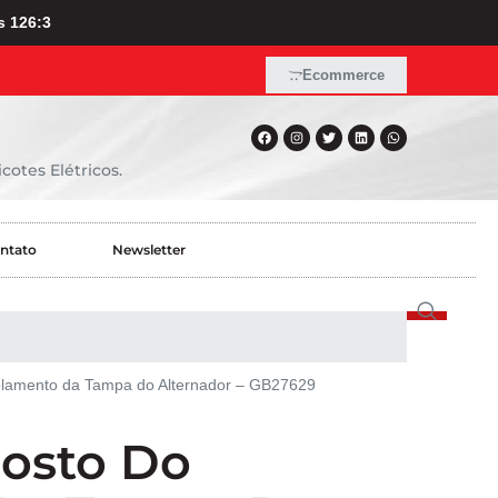
s 126:3
Ecommerce
cotes Elétricos.
ntato
Newsletter
olamento da Tampa do Alternador – GB27629
costo Do