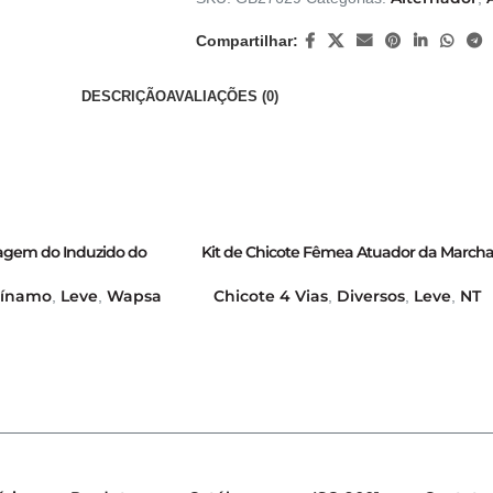
Compartilhar:
DESCRIÇÃO
AVALIAÇÕES (0)
agem do Induzido do
Kit de Chicote Fêmea Atuador da March
G – GB31197
Lenta Rochester/Magneti Marelli e Todos o
Veículos EFI/MPFI, Bobina de Ignição,
ínamo
Leve
Wapsa
Chicote 4 Vias
Diversos
Leve
NT
,
,
,
,
,
Temperatura do Ar Condicionado e Senso
de Velocidade; Sensor do Fluxo de Massa 
Linha Gm Módulo HEI para Veículos EFI;
Atuador IAC GM 7450 e 7451 – GB7004001