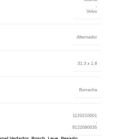
,
Volvo
Alternador
31.3 x 1.8
Borracha
1120210001
,
9122080035
Anel Vedador
Bosch
Leve
Pesado
,
,
,