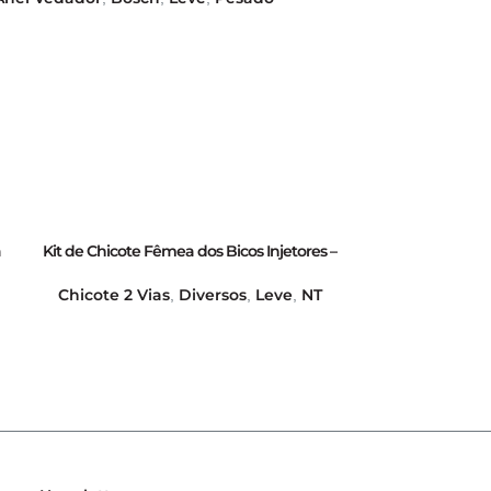
a
Kit de Chicote Fêmea dos Bicos Injetores –
Kit de Chicote 
s
GB70020033
Chicote 2 Vi
Chicote 2 Vias
Diversos
Leve
NT
,
,
,
r
Ar
8