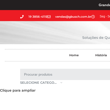
Grande
19 3856-4115
vendas@gbusch.com.br
Seg - S
Soluções de Qua
Home
História
SELECIONE CATEGORIA
Clique para ampliar