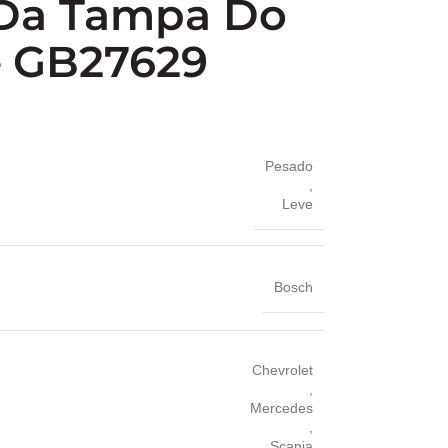
Da Tampa Do
– GB27629
Pesado
,
Leve
Bosch
Chevrolet
,
Mercedes
,
Scania