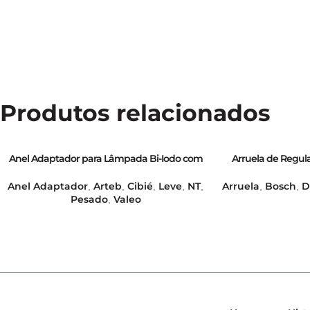
Produtos relacionados
Anel Adaptador para Lâmpada Bi-Iodo com
Arruela de Regul
base H4 para base H5 – GB39422
Dínamo E
Anel Adaptador
Arteb
Cibié
Leve
NT
Arruela
Bosch
D
,
,
,
,
,
,
,
Pesado
Valeo
,