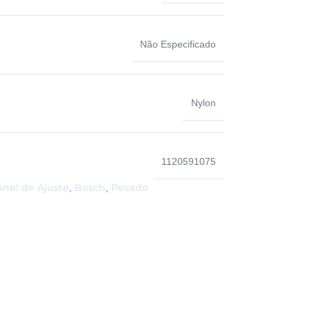
Não Especificado
Nylon
1120591075
Anel de Ajuste
Bosch
Pesado
,
,