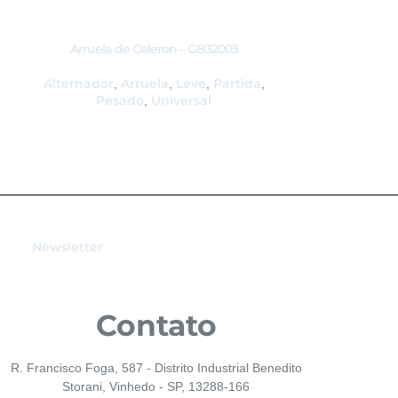
Arruela de Celeron – GB32003
Arruela d
Alternador
Arruela
Leve
Partida
Alternador
,
,
,
,
,
Pesado
Universal
Pes
,
Newsletter
Contato
R. Francisco Foga, 587 - Distrito Industrial Benedito
Storani, Vinhedo - SP, 13288-166