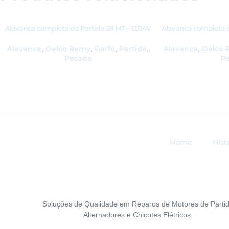
Alavanca completa da Partida 28 MT – 12/24V
Alavanca completa d
– GB16373
– G
Alavanca
Delco Remy
Garfo
Partida
Alavanca
Delco 
,
,
,
,
,
Pesado
P
Home
Hist
Soluções de Qualidade em Reparos de Motores de Partid
Alternadores e Chicotes Elétricos.