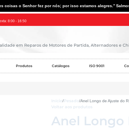
s coisas o Senhor fez por nós; por isso estamos alegres.’’ Salmo
exta: 8:00 - 16:50
lidade em Reparos de Motores de Partida, Alternadores e Chi
Produtos
Catálogos
ISO 9001
Co
Início
Pesado
Anel Longo de Ajuste do 
Voltar aos produtos
Anel Longo 