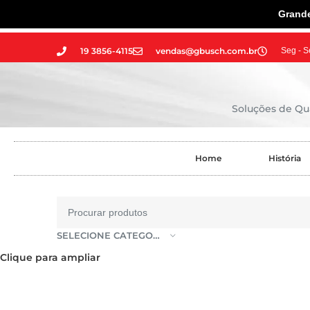
Grande
19 3856-4115
vendas@gbusch.com.br
Seg - S
Soluções de Qua
Home
História
SELECIONE CATEGORIA
Clique para ampliar