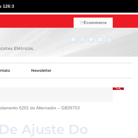
s 126:3
Ecommerce
cotes Elétricos.
ntato
Newsletter
Rolamento 6201 do Alternador – GB39753
De Ajuste Do