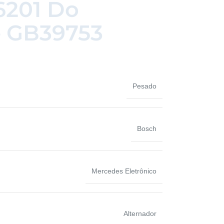
6201 Do
– GB39753
Pesado
Bosch
Mercedes Eletrônico
Alternador