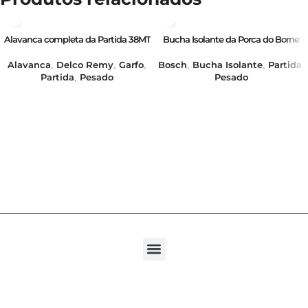
Alavanca completa da Partida 38MT
Bucha Isolante da Porca do Borne
– 12/24V – GB16382
da Partida KB – GB28039
Alavanca
Delco Remy
Garfo
Bosch
Bucha Isolante
Partida
,
,
,
,
,
,
Partida
Pesado
Pesado
,