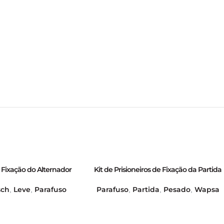
e Fixação do Alternador
Kit de Prisioneiros de Fixação da Partida
te – GB21012
(com Arruela e Porca) – GB21005
sch
Leve
Parafuso
Parafuso
Partida
Pesado
Wapsa
,
,
,
,
,