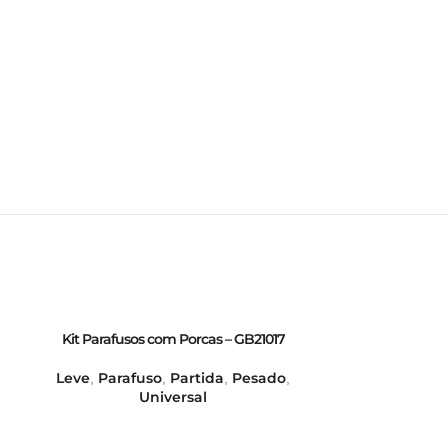
Kit Parafusos com Porcas – GB21017
Parafuso de Fixa
Leve
Parafuso
Partida
Pesado
Delco Remy
,
,
,
,
,
Universal