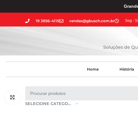
Grande
19 3856-4115
vendas@gbusch.com.br
Seg - S
Soluções de Qua
Home
História
Clique para ampliar
SELECIONE CATEGORIA