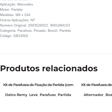
Aplicação: Mercedes
Motor: Partida
Medidas: M6 x 244
Outras Aplicações: NT
Numero Original: 2003526022, 9001084153
Categoria: Parafuso, Pesado, Bosch, Partida
Código: GB19302
Produtos relacionados
Kit de Parafusos de Fixação da Partida (com
Kit de Parafusos d
Arruelas e Porcas) – GB21010
no Supor
Delco Remy
Leve
Parafuso
Partida
Alternador
Bo
,
,
,
,