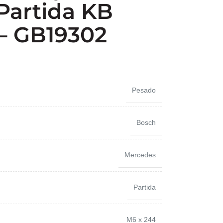
Partida KB
– GB19302
Pesado
Bosch
Mercedes
Partida
M6 x 244