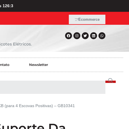
s 126:3
Ecommerce
cotes Elétricos.
ntato
Newsletter
KB (para 4 Escovas Positivas) – GB10341
Suporte Da