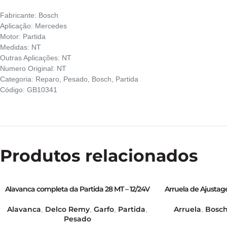
Fabricante: Bosch
Aplicação: Mercedes
Motor: Partida
Medidas: NT
Outras Aplicações: NT
Numero Original: NT
Categoria: Reparo, Pesado, Bosch, Partida
Código: GB10341
Produtos relacionados
Alavanca completa da Partida 28 MT – 12/24V
Arruela de Ajust
– GB16373
Lâmina da Partid
Alavanca
Delco Remy
Garfo
Partida
Arruela
Bosc
,
,
,
,
,
Pesado