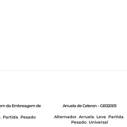
agem da Embreagem de
Arruela de Celeron – GB32003
a KB (Fina) – GB31209
Alternador
Arruela
Leve
Partida
h
Partida
Pesado
,
,
,
,
,
,
Pesado
Universal
,