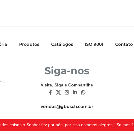
ória
Produtos
Catálogos
ISO 9001
Contato
Siga-nos
a,
Visite, Siga e Compartilhe
vendas@gbusch.com.br
des coisas o Senhor fez por nós; por isso estamos alegres.’’ Salmos 