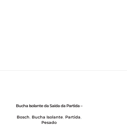
Bucha Isolante da Saída da Partida –
Bucha Isolante 
GB28007
Tampas da 
Bosch
Bucha Isolante
Partida
Bosch
Buc
,
,
,
,
Pesado