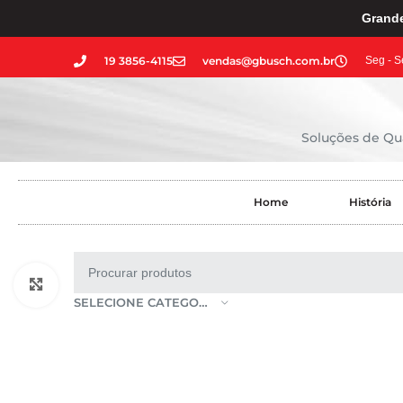
Grande
19 3856-4115
vendas@gbusch.com.br
Seg - S
Soluções de Qua
Home
História
Clique para ampliar
SELECIONE CATEGORIA